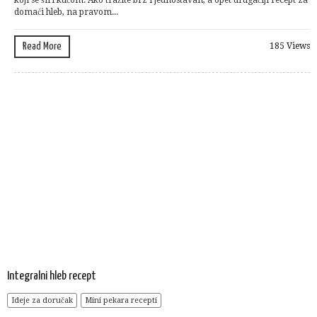
koji se širi kućom. Ako tražite brz i jednostavan, a opet drugačiji recept za
domaći hleb, na pravom...
Read More
185 Views
Integralni hleb recept
Ideje za doručak
Mini pekara recepti