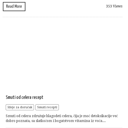
Read More
353 Views
Smuti od celera recept
Ideje za doručak
Smuti recepti
Smuti od celera združuje blagodeti celera, čija je moć detoksikacije već
dobro poznata, sa slatkoćom i bogatstvom vitamina iz voća....