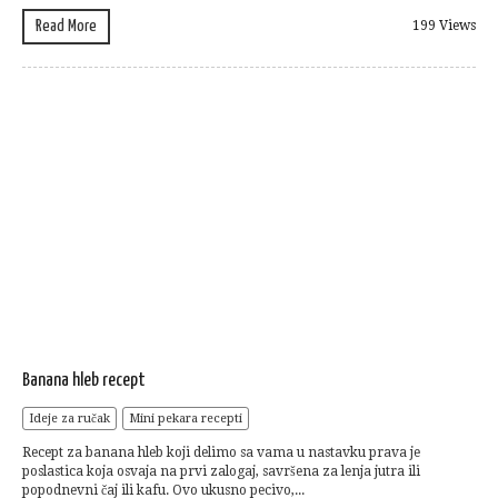
Read More
199 Views
Banana hleb recept
Ideje za ručak
Mini pekara recepti
Recept za banana hleb koji delimo sa vama u nastavku prava je
poslastica koja osvaja na prvi zalogaj, savršena za lenja jutra ili
popodnevni čaj ili kafu. Ovo ukusno pecivo,...