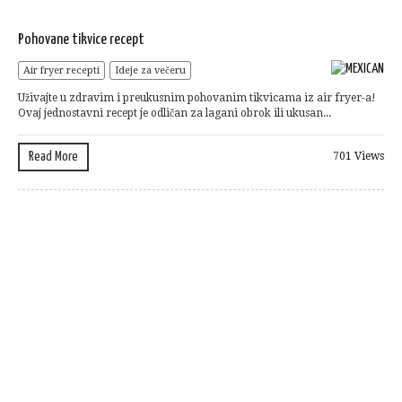
Pohovane tikvice recept
Air fryer recepti
Ideje za večeru
Uživajte u zdravim i preukusnim pohovanim tikvicama iz air fryer-a!
Ovaj jednostavni recept je odličan za lagani obrok ili ukusan...
Read More
701 Views