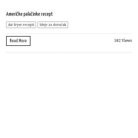
Američke palačinke recept
Air fryer recepti
Ideje za doručak
Read More
582 Views