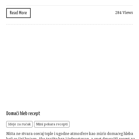
Read More
284 Views
Domaći hleb recept
Ideje za ručak
Mini pekara recepti
Ništa ne stvara osećaj tople i ugodne atmosfere kao miris domaćeg hleba