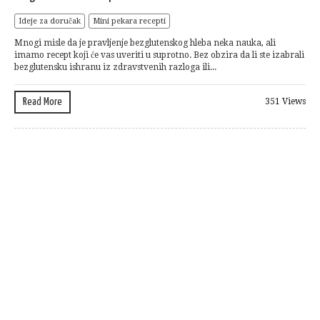
Ideje za doručak
Mini pekara recepti
Mnogi misle da je pravljenje bezglutenskog hleba neka nauka, ali
imamo recept koji će vas uveriti u suprotno. Bez obzira da li ste izabrali
bezglutensku ishranu iz zdravstvenih razloga ili...
Read More
351 Views