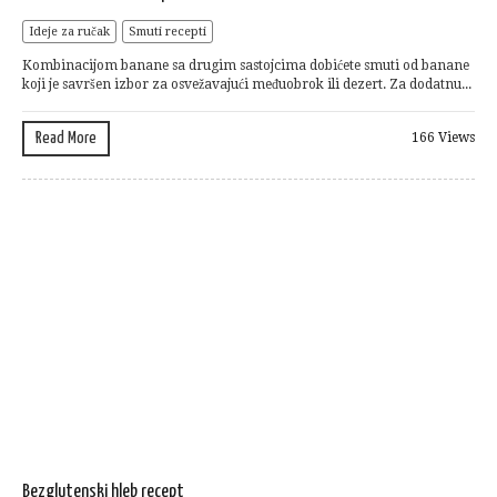
Ideje za ručak
Smuti recepti
Kombinacijom banane sa drugim sastojcima dobićete smuti od banane
koji je savršen izbor za osvežavajući međuobrok ili dezert. Za dodatnu...
Read More
166 Views
Bezglutenski hleb recept