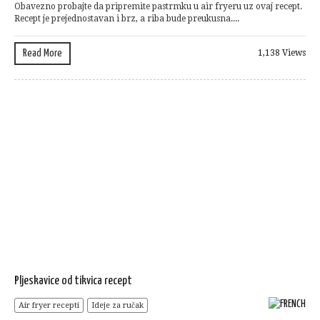
Obavezno probajte da pripremite pastrmku u air fryeru uz ovaj recept.
Recept je prejednostavan i brz, a riba bude preukusna....
Read More
1,138 Views
Pljeskavice od tikvica recept
Air fryer recepti
Ideje za ručak