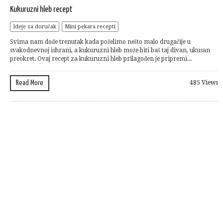
Kukuruzni hleb recept
Ideje za doručak
Mini pekara recepti
Svima nam dođe trenutak kada poželimo nešto malo drugačije u
svakodnevnoj ishrani, a kukuruzni hleb može biti baš taj divan, ukusan
preokret. Ovaj recept za kukuruzni hleb prilagođen je pripremi...
Read More
485 Views