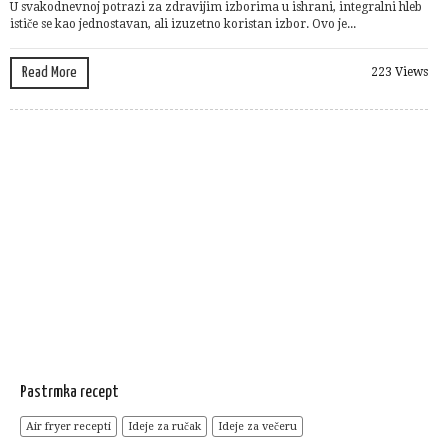
U svakodnevnoj potrazi za zdravijim izborima u ishrani, integralni hleb
ističe se kao jednostavan, ali izuzetno koristan izbor. Ovo je...
Read More
223 Views
Pastrmka recept
Air fryer recepti
Ideje za ručak
Ideje za večeru