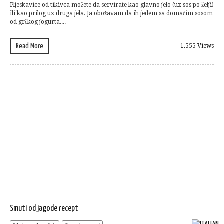
Pljeskavice od tikivca možete da servirate kao glavno jelo (uz sos po želji)
ili kao prilog uz druga jela. Ja obožavam da ih jedem sa domaćim sosom
od grčkog jogurta....
Read More
1,555 Views
Smuti od jagode recept