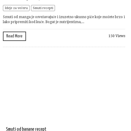
Ideje za večeru
Smuti recepti
Smuti od manga je osvežavajuće i izuzetno ukusno piće koje možete brzo i
lako pripremiti kod kuće. Bogat je nutrijentima,...
Read More
150 Views
Smuti od banane recept