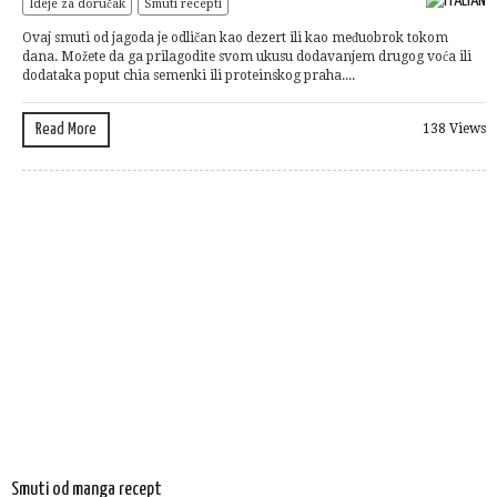
Ideje za doručak
Smuti recepti
Ovaj smuti od jagoda je odličan kao dezert ili kao međuobrok tokom
dana. Možete da ga prilagodite svom ukusu dodavanjem drugog voća ili
dodataka poput chia semenki ili proteinskog praha....
Read More
138 Views
Smuti od manga recept