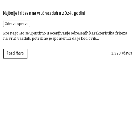
Najbolje friteze na vruć vazduh u 2024. godini
Zdrave sprave
Pre nego što se upustimo u ocenjivanje određenih karakteristika friteza
na vruć vazduh, potrebno je spomenuti da je kod ovih...
Read More
1,329 Views