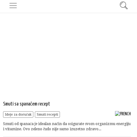
Smuti sa spanaćem recept
Ideje za doručak
Smuti recepti
Smuti od spanaća je idealan način da osigurate svom organizmu energiju
i vitamine. Ovo zeleno čudo nije samo izuzetno zdravo...