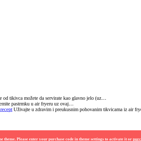
e od tikivca možete da servirate kao glavno jelo (uz…
emite pastrmku u air fryeru uz ovaj…
recept
Uživajte u zdravim i preukusnim pohovanim tikvicama iz air fr
 the theme. Please enter your purchase code in theme settings to activate it or
purc