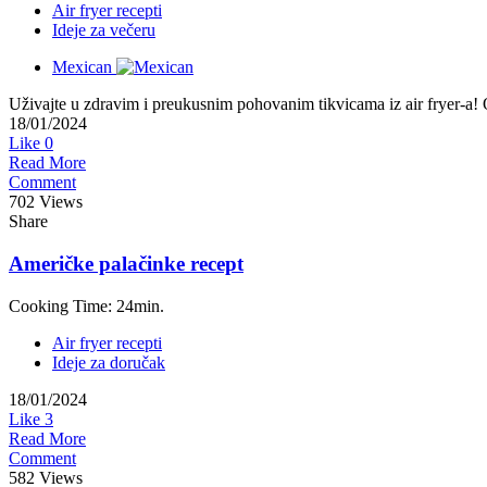
Air fryer recepti
Ideje za večeru
Mexican
Uživajte u zdravim i preukusnim pohovanim tikvicama iz air fryer-a! O
18/01/2024
Like
0
Read More
Comment
702 Views
Share
Američke palačinke recept
Cooking Time: 24min.
Air fryer recepti
Ideje za doručak
18/01/2024
Like
3
Read More
Comment
582 Views