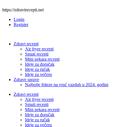
https://zdravirecepti.net
Login
Register
Zdravi recepti
Air fryer recepti
Smuti recepti
Mini pekara recepti
Ideje za doručak
Ideje za ručak
Ideje za večeru
Zdrave sprave
Najbolje friteze na vruć vazduh u 2024. godini
Zdravi recepti
Air fryer recepti
Smuti recepti
Mini pekara recepti
Ideje za doručak
Ideje za ručak
Ideje za večeru