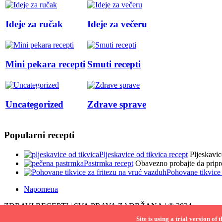
Ideje za ručak
Ideje za večeru
Mini pekara recepti
Smuti recepti
Uncategorized
Zdrave sprave
Popularni recepti
Pljeskavice od tikvica recept
Pljeskavic
Pastrmka recept
Obavezno probajte da pripr
Pohovane tikvice 
Napomena
ZDRAVI RECEPTI | SVA PRAVA ZADRŽANA | © 2024
Site is using a trial version of