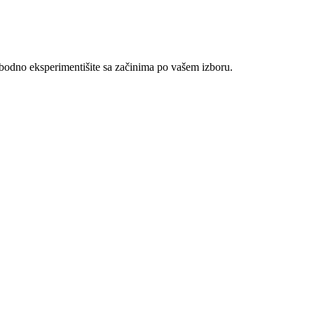
lobodno eksperimentišite sa začinima po vašem izboru.