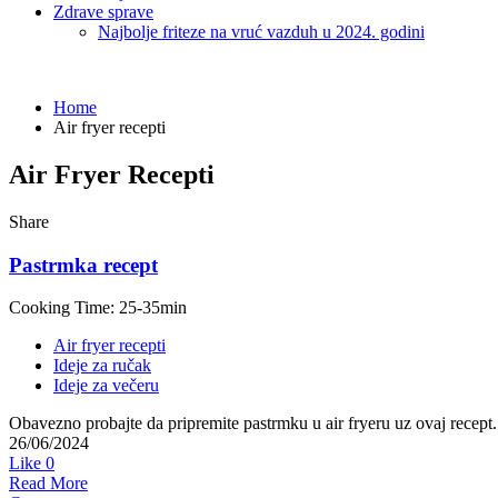
Zdrave sprave
Najbolje friteze na vruć vazduh u 2024. godini
Home
Air fryer recepti
Air Fryer Recepti
Share
Pastrmka recept
Cooking Time: 25-35min
Air fryer recepti
Ideje za ručak
Ideje za večeru
Obavezno probajte da pripremite pastrmku u air fryeru uz ovaj recept
26/06/2024
Like
0
Read More