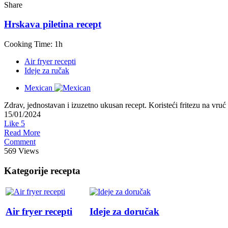
Share
Hrskava piletina recept
Cooking Time: 1h
Air fryer recepti
Ideje za ručak
Mexican
Zdrav, jednostavan i izuzetno ukusan recept. Koristeći fritezu na vruć
15/01/2024
Like
5
Read More
Comment
569 Views
Kategorije recepta
Air fryer recepti
Ideje za doručak