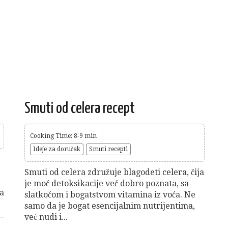
Smuti od celera recept
Cooking Time: 8-9 min
Ideje za doručak
Smuti recepti
Smuti od celera združuje blagodeti celera, čija
je moć detoksikacije već dobro poznata, sa
na
slatkoćom i bogatstvom vitamina iz voća. Ne
samo da je bogat esencijalnim nutrijentima,
već nudi i...