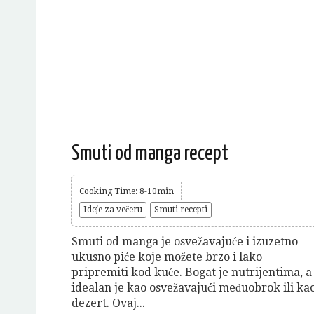
Smuti od manga recept
Cooking Time: 8-10min
Ideje za večeru
Smuti recepti
Smuti od manga je osvežavajuće i izuzetno
ukusno piće koje možete brzo i lako
pripremiti kod kuće. Bogat je nutrijentima, a
idealan je kao osvežavajući međuobrok ili ka
dezert. Ovaj...