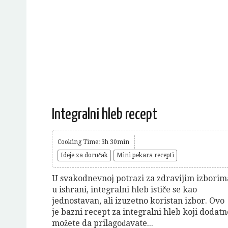
Integralni hleb recept
Cooking Time: 3h 30min
Ideje za doručak
Mini pekara recepti
U svakodnevnoj potrazi za zdravijim izborim
u ishrani, integralni hleb ističe se kao
jednostavan, ali izuzetno koristan izbor. Ovo
je bazni recept za integralni hleb koji dodatn
možete da prilagođavate...