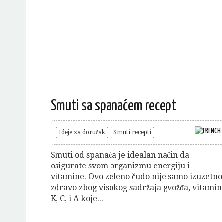
Smuti sa spanaćem recept
Ideje za doručak
Smuti recepti
Smuti od spanaća je idealan način da
osigurate svom organizmu energiju i
vitamine. Ovo zeleno čudo nije samo izuzetno
zdravo zbog visokog sadržaja gvožđa, vitami
K, C, i A koje...