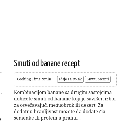
Smuti od banane recept
Cooking Time: 9min
Ideje za ručak
Smuti recepti
Kombinacijom banane sa drugim sastojcima
dobićete smuti od banane koji je savršen izbor
za osvežavajući međuobrok ili dezert. Za
dodatnu hranljivost možete da dodate čia
semenke ili protein u prahu....
o