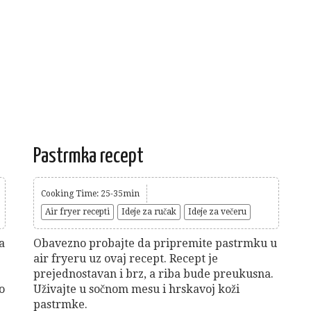
Pastrmka recept
Cooking Time: 25-35min
Air fryer recepti
Ideje za ručak
Ideje za večeru
a
Obavezno probajte da pripremite pastrmku u
air fryeru uz ovaj recept. Recept je
prejednostavan i brz, a riba bude preukusna.
o
Uživajte u sočnom mesu i hrskavoj koži
pastrmke.