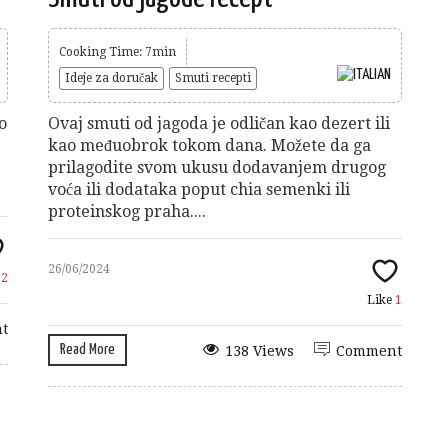
Cooking Time: 7min
Ideje za doručak
Smuti recepti
o
Ovaj smuti od jagoda je odličan kao dezert ili
kao međuobrok tokom dana. Možete da ga
prilagodite svom ukusu dodavanjem drugog
voća ili dodataka poput chia semenki ili
proteinskog praha....
26/06/2024
e
2
Like
1
t
Read More
138 Views
Comment