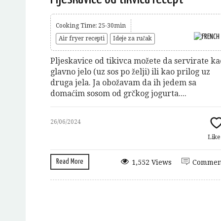
Cooking Time: 25-30min
Air fryer recepti
Ideje za ručak
Pljeskavice od tikivca možete da servirate ka
glavno jelo (uz sos po želji) ili kao prilog uz
druga jela. Ja obožavam da ih jedem sa
domaćim sosom od grčkog jogurta....
26/06/2024
Lik
Read More
1,552 Views
Commen