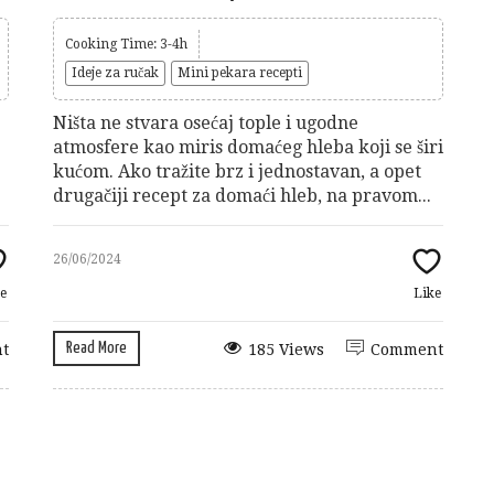
Cooking Time: 3-4h
Ideje za ručak
Mini pekara recepti
Ništa ne stvara osećaj tople i ugodne
atmosfere kao miris domaćeg hleba koji se širi
kućom. Ako tražite brz i jednostavan, a opet
drugačiji recept za domaći hleb, na pravom...
26/06/2024
e
Like
Read More
t
185 Views
Comment