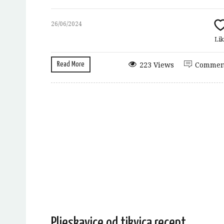
26/06/2024
Lik
Read More
223 Views
Commen
Pljeskavice od tikvica recept