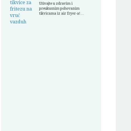
Uživajte u zdravim i
preukusnim pohovanim
tikvicama iz air fryer-a!…