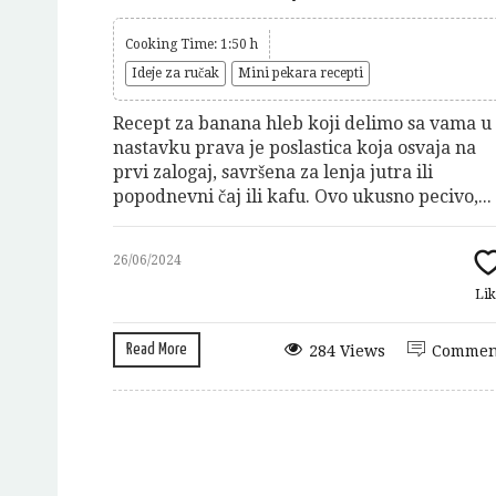
Cooking Time: 1:50 h
Ideje za ručak
Mini pekara recepti
Recept za banana hleb koji delimo sa vama u
nastavku prava je poslastica koja osvaja na
prvi zalogaj, savršena za lenja jutra ili
popodnevni čaj ili kafu. Ovo ukusno pecivo,...
26/06/2024
Lik
Read More
284 Views
Commen