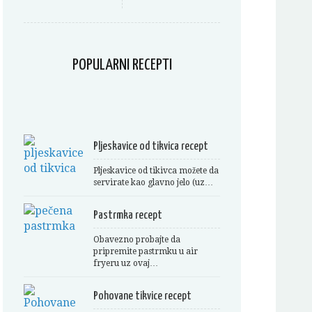
POPULARNI RECEPTI
Pljeskavice od tikvica recept
Pljeskavice od tikivca možete da
servirate kao glavno jelo (uz…
Pastrmka recept
Obavezno probajte da
pripremite pastrmku u air
fryeru uz ovaj…
Pohovane tikvice recept