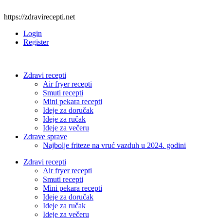
https://zdravirecepti.net
Login
Register
Zdravi recepti
Air fryer recepti
Smuti recepti
Mini pekara recepti
Ideje za doručak
Ideje za ručak
Ideje za večeru
Zdrave sprave
Najbolje friteze na vruć vazduh u 2024. godini
Zdravi recepti
Air fryer recepti
Smuti recepti
Mini pekara recepti
Ideje za doručak
Ideje za ručak
Ideje za večeru