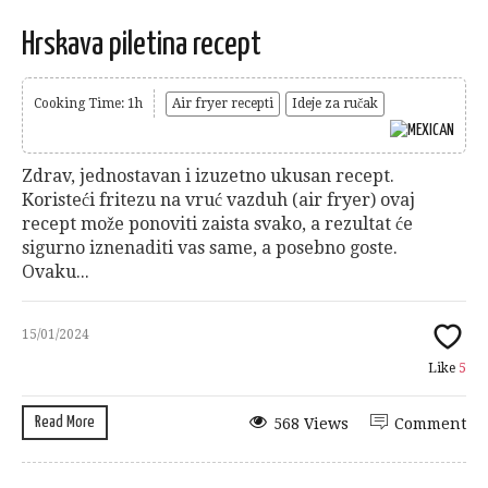
Hrskava piletina recept
Cooking Time: 1h
Air fryer recepti
Ideje za ručak
Zdrav, jednostavan i izuzetno ukusan recept.
Koristeći fritezu na vruć vazduh (air fryer) ovaj
recept može ponoviti zaista svako, a rezultat će
sigurno iznenaditi vas same, a posebno goste.
Ovaku...
15/01/2024
Like
5
Read More
568 Views
Comment